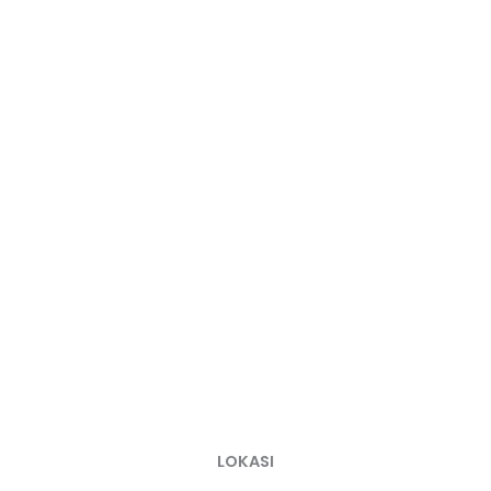
WAKTU:
24 FEBRUARI 2023 - 26
FEBRUARI 2023
LOKASI