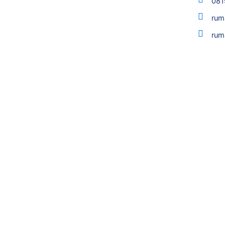
081
rum
rum