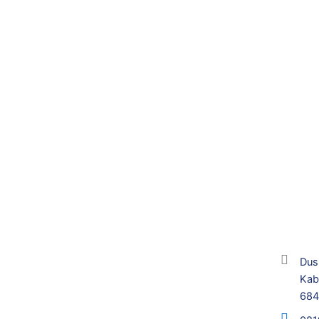
Dus
Kab
68