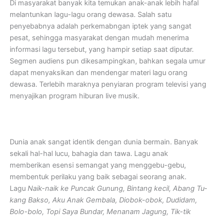
Di masyarakat banyak kita temukan anak-anak lebih hafal
melantunkan lagu-lagu orang dewasa. Salah satu
penyebabnya adalah perkemabngan iptek yang sangat
pesat, sehingga masyarakat dengan mudah menerima
informasi lagu tersebut, yang hampir setiap saat diputar.
Segmen audiens pun dikesampingkan, bahkan segala umur
dapat menyaksikan dan mendengar materi lagu orang
dewasa. Terlebih maraknya penyiaran program televisi yang
menyajikan program hiburan live musik.
Dunia anak sangat identik de­ngan dunia bermain. Banyak
sekali hal-hal lucu, bahagia dan tawa. Lagu anak
memberikan esensi semangat yang mengge­bu-gebu,
membentuk perilaku yang baik sebagai seorang anak.
Lagu
Naik-naik ke Puncak Gu­nung, Bintang kecil, Abang Tu­
kang Bakso, Aku Anak Gemba­la, Diobok-obok, Dudidam,
Bo­lo-bolo, Topi Saya Bundar, Me­nanam Jagung, Tik-tik