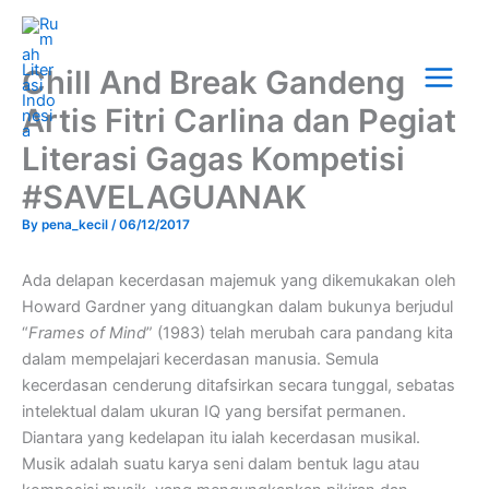
Skip
Main
to
Menu
content
Chill And Break Gandeng
Artis Fitri Carlina dan Pegiat
Literasi Gagas Kompetisi
#SAVELAGUANAK
By
pena_kecil
/
06/12/2017
Ada delapan kecerdasan majemuk yang dikemukakan oleh
Howard Gardner yang dituangkan dalam bukunya berjudul
“
Frames of Mind
” (1983) telah merubah cara pandang kita
dalam mempelajari kecerdasan manusia. Semula
kecerdasan cenderung ditafsirkan secara tunggal, sebatas
intelektual dalam ukuran IQ yang bersifat permanen.
Diantara yang kedelapan itu ialah kecerdasan musikal.
Musik adalah suatu karya seni dalam bentuk lagu atau