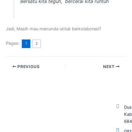
Bersatu kita teguh, bercerai kita runtuh
Jadi, Masih mau menunda untuk berkolaborasi?
Pages:
1
2
PREVIOUS
NEXT
Dus
Kab
68
081