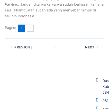
Painting.
Jangan ditanya karyanya sudah berkiprah kemana
saja, alhamdulillah sudah ada yang menyebar hampir di
seluruh Indonesia.
Pages:
1
2
PREVIOUS
NEXT
Dus
Kab
68
081