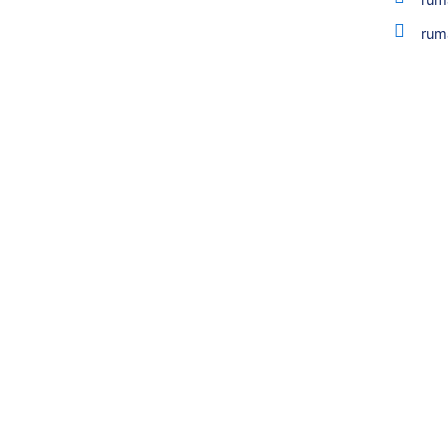
rum
rum