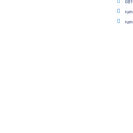
081
rum
rum