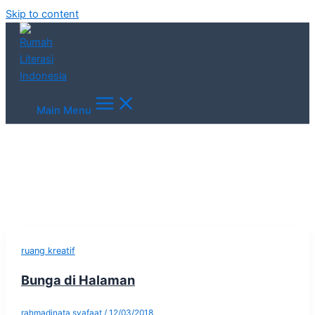
Skip to content
Main Menu
ruang kreatif
Bunga di Halaman
rahmadinata syafaat
/
12/03/2018