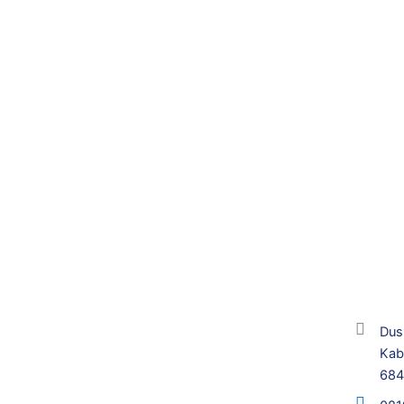
Dus
Kab
68