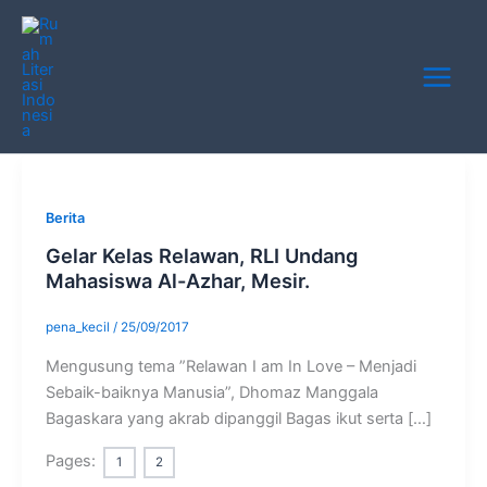
Skip
Main
to
Menu
content
Berita
Gelar Kelas Relawan, RLI Undang
Mahasiswa Al-Azhar, Mesir.
pena_kecil
/
25/09/2017
Mengusung tema ”Relawan I am In Love – Menjadi
Sebaik-baiknya Manusia”, Dhomaz Manggala
Bagaskara yang akrab dipanggil Bagas ikut serta […]
Pages:
1
2