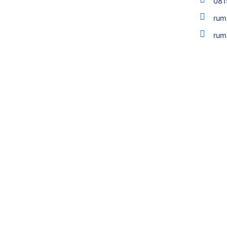
081
rum
rum