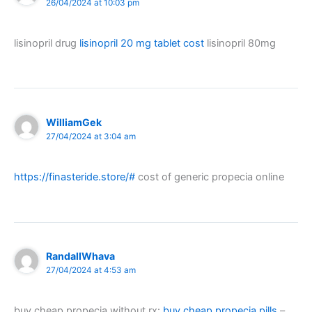
26/04/2024 at 10:03 pm
lisinopril drug
lisinopril 20 mg tablet cost
lisinopril 80mg
WilliamGek
27/04/2024 at 3:04 am
https://finasteride.store/#
cost of generic propecia online
RandallWhava
27/04/2024 at 4:53 am
buy cheap propecia without rx:
buy cheap propecia pills
–