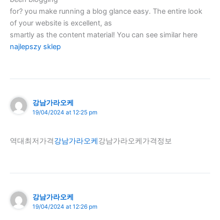
for? you make running a blog glance easy. The entire look
of your website is excellent, as
smartly as the content material! You can see similar here
najlepszy sklep
강남가라오케
19/04/2024 at 12:25 pm
역대최저가격
강남가라오케
강남가라오케가격정보
강남가라오케
19/04/2024 at 12:26 pm