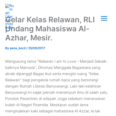
Skip
Main
to
Menu
content
Gelar Kelas Relawan, RLI
Undang Mahasiswa Al-
Azhar, Mesir.
By
pena_kecil
/
25/09/2017
Mengusung tema ”Relawan I am In Love – Menjadi Sebaik-
baiknya Manusia”, Dhomaz Manggala Bagaskara yang
akrab dipanggil Bagas ikut serta mengisi ruang “Kelas
Relawan” bagi pengelola rumah baca yang bersinergi
dengan Rumah Literasi Banyuwangi. Laki-laki kelahiran
Banyuwangi ini sejak pernah menempuh ilmu di salah satu
Pondok Pesantren di wilayah Jogja sebelum meneruskan
kuliah di Negeri Piramida. Meskipun sudah lama
menginjakkan kaki sebagai mahasiswa Al Azzar, ia tak