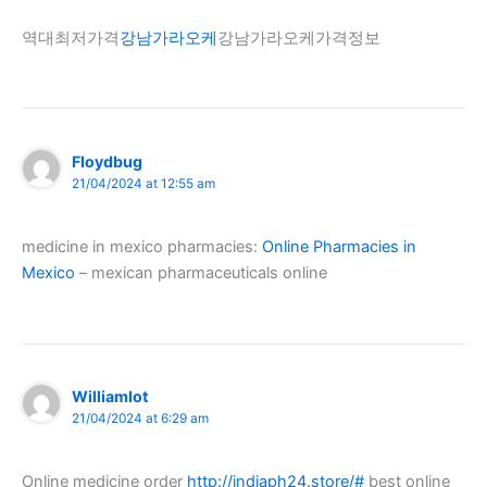
역대최저가격
강남가라오케
강남가라오케가격정보
Floydbug
21/04/2024 at 12:55 am
medicine in mexico pharmacies:
Online Pharmacies in
Mexico
– mexican pharmaceuticals online
Williamlot
21/04/2024 at 6:29 am
Online medicine order
http://indiaph24.store/#
best online