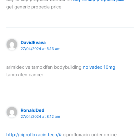
get generic propecia price
DavidEvava
27/04/2024 at 5:13 am
arimidex vs tamoxifen bodybuilding
nolvadex 10mg
tamoxifen cancer
RonaldDed
27/04/2024 at 8:12 am
http://ciprofloxacin.tech/#
ciprofloxacin order online