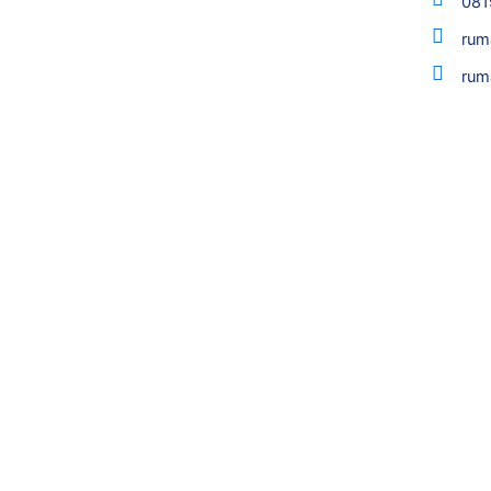
081
rum
rum