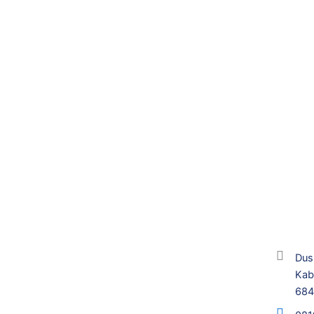
Dus
Kab
68