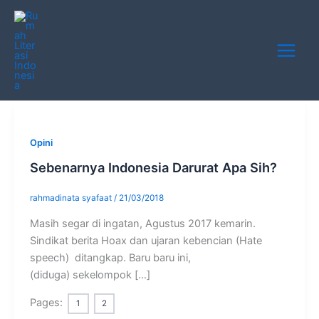
Skip
Main
to
Menu
content
Opini
Sebenarnya Indonesia Darurat Apa Sih?
rahmadinata syafaat
/
21/03/2018
Masih segar di ingatan, Agustus 2017 kemarin.
Sindikat berita Hoax dan ujaran kebencian (Hate
speech) ditangkap. Baru baru ini,
(diduga) sekelompok […]
Pages:
1
2