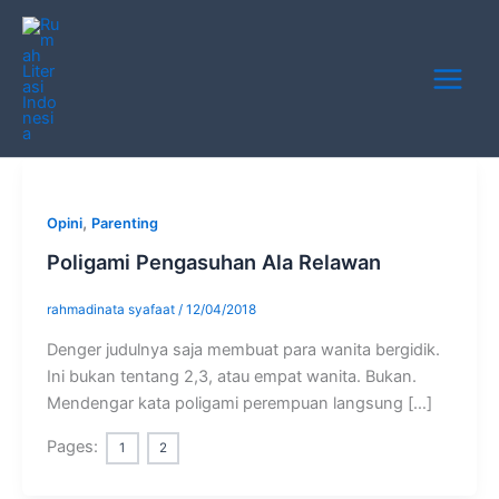
Skip
Main
to
Menu
content
,
Opini
Parenting
Poligami Pengasuhan Ala Relawan
rahmadinata syafaat
/
12/04/2018
Denger judulnya saja membuat para wanita bergidik.
Ini bukan tentang 2,3, atau empat wanita. Bukan.
Mendengar kata poligami perempuan langsung […]
Pages:
1
2