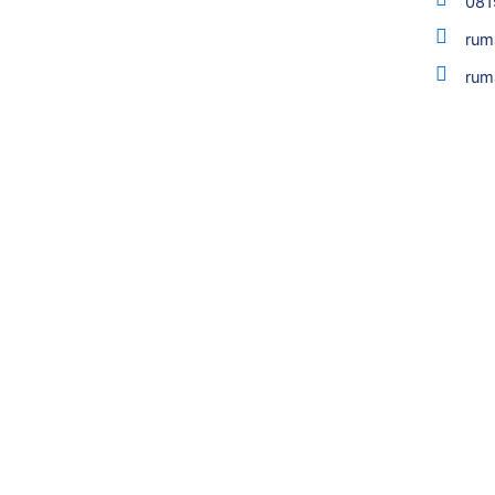
081
rum
rum