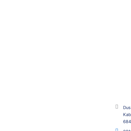
Dus
Kab
68