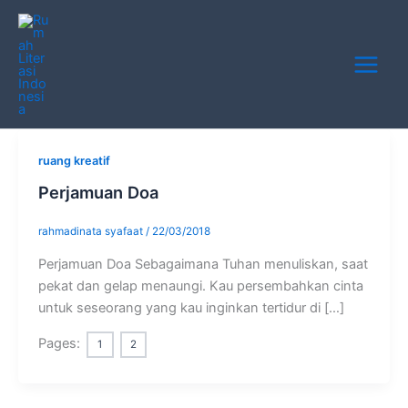
Skip
Main
to
Menu
content
ruang kreatif
Perjamuan Doa
rahmadinata syafaat
/
22/03/2018
Perjamuan Doa Sebagaimana Tuhan menuliskan, saat
pekat dan gelap menaungi. Kau persembahkan cinta
untuk seseorang yang kau inginkan tertidur di […]
Pages:
1
2