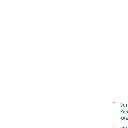
Dus
Kab
68