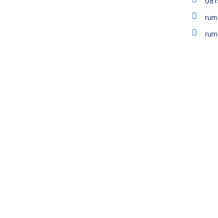
081
rum
rum