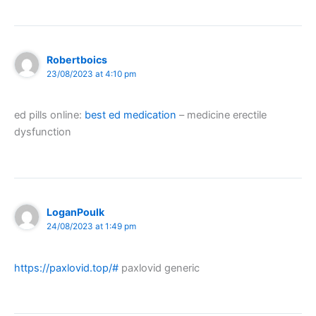
Robertboics
23/08/2023 at 4:10 pm
ed pills online:
best ed medication
– medicine erectile
dysfunction
LoganPoulk
24/08/2023 at 1:49 pm
https://paxlovid.top/#
paxlovid generic