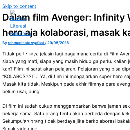
Skip to content
Dalam film Avenger: Infinity 
hero aja kolaborasi, masak 
By
rahmadinata syafaat
/
29/05/2018
Home
Tidak perlu saya jelasin lagi bagaimana cerita di Film Aven
siapa yang mati, siapa yang masih hidup ga perlu. Kalian
kan? Film ini sarat akan pelajaran. Pelajaran yang bisa dip
“KOLABORASI” . Ya, di film ini mengajarkan super hero sa
Blog
Masak kita tidak. Meskipun pada akhir filmnya para aven
belum usai, bung!
Program
Di film ini sudah cukup menggambarkan bahwa jaman sekar
bekerja sama. Satu orang tentu akan berbeda dengan kek
Sekumpulan orang tidak berdaya jika berkolaborasi baka
Tentang
Simak video ini: