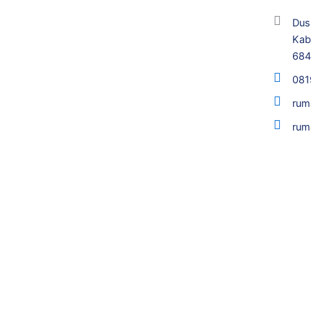
Dus
Kab
68
081
rum
rum