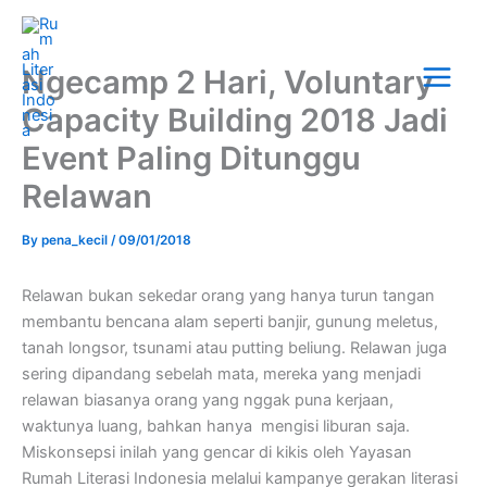
Skip
Main
to
Menu
content
Ngecamp 2 Hari, Voluntary
Capacity Building 2018 Jadi
Event Paling Ditunggu
Relawan
By
pena_kecil
/
09/01/2018
Relawan bukan sekedar orang yang hanya turun tangan
membantu bencana alam seperti banjir, gunung meletus,
tanah longsor, tsunami atau putting beliung. Relawan juga
sering dipandang sebelah mata, mereka yang menjadi
relawan biasanya orang yang nggak puna kerjaan,
waktunya luang, bahkan hanya mengisi liburan saja.
Miskonsepsi inilah yang gencar di kikis oleh Yayasan
Rumah Literasi Indonesia melalui kampanye gerakan literasi