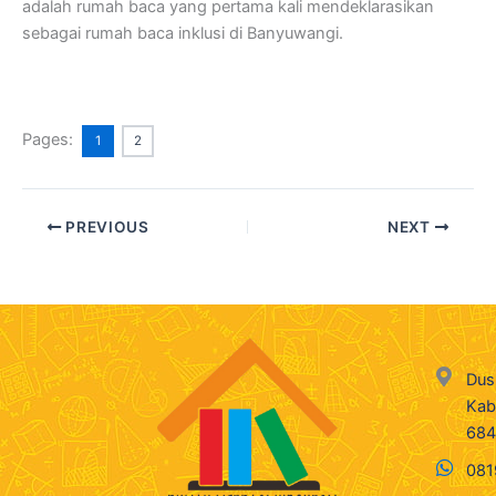
adalah rumah baca yang pertama kali mendeklarasikan
sebagai rumah baca inklusi di Banyuwangi.
Pages:
1
2
PREVIOUS
NEXT
Dus
Kab
68
081