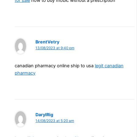
for sale
how to buy mobic without a prescription
BrentVetry
13/08/2023 at 9:40 pm
canadian pharmacy online ship to usa
legit canadian
pharmacy
DarylRig
14/08/2023 at 5:20 am