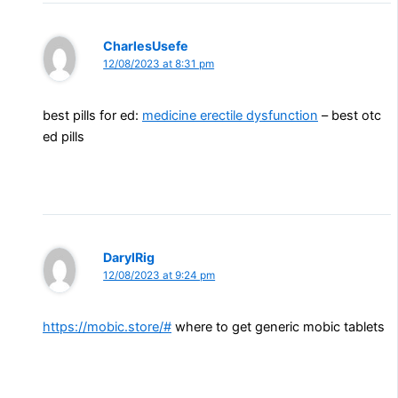
CharlesUsefe
12/08/2023 at 8:31 pm
best pills for ed:
medicine erectile dysfunction
– best otc
ed pills
DarylRig
12/08/2023 at 9:24 pm
https://mobic.store/#
where to get generic mobic tablets