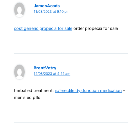
JamesAcads
11/08/2023 at 9:10 pm
cost generic propecia for sale
order propecia for sale
BrentVetry
12/08/2023 at 4:22 am
herbal ed treatment:
п»їerectile dysfunction medication
–
men’s ed pills