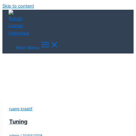
Skip to content
Main Menu
ruang kreatif
Tuning
admin
/
30/04/2018