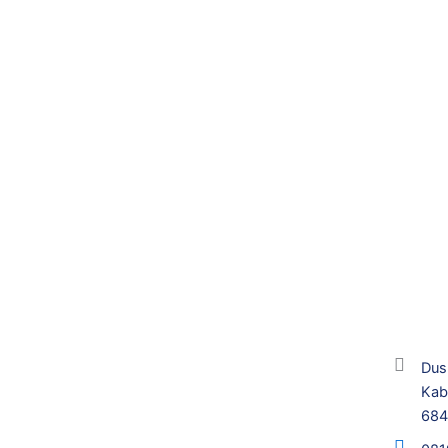
Dus
Kab
68