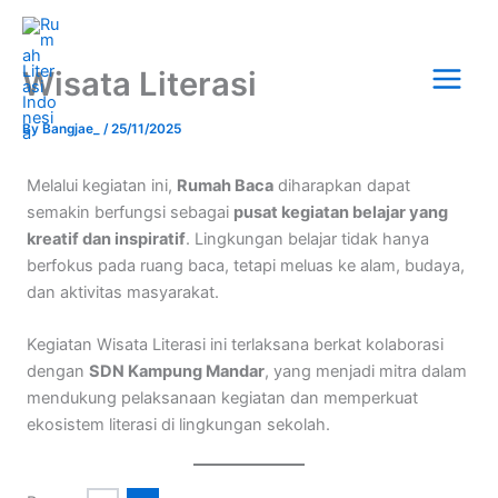
Skip
Main
to
Menu
content
Wisata Literasi
By
Bangjae_
/
25/11/2025
Melalui kegiatan ini,
Rumah Baca
diharapkan dapat
semakin berfungsi sebagai
pusat kegiatan belajar yang
kreatif dan inspiratif
. Lingkungan belajar tidak hanya
berfokus pada ruang baca, tetapi meluas ke alam, budaya,
dan aktivitas masyarakat.
Kegiatan Wisata Literasi ini terlaksana berkat kolaborasi
dengan
SDN Kampung Mandar
, yang menjadi mitra dalam
mendukung pelaksanaan kegiatan dan memperkuat
ekosistem literasi di lingkungan sekolah.