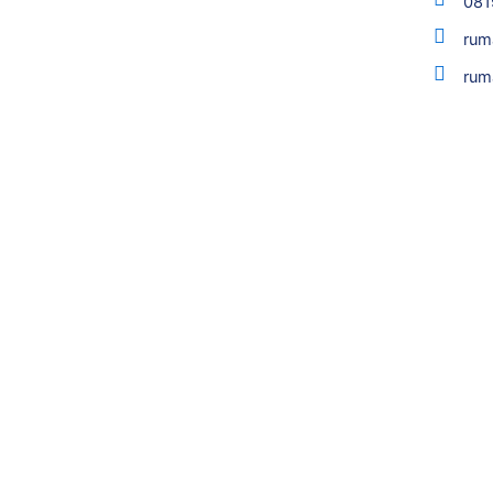
081
rum
rum