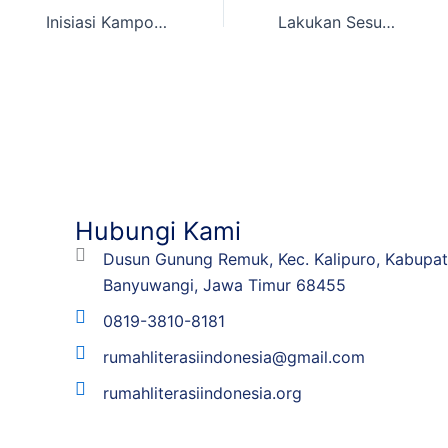
Inisiasi Kampoeng Recycle : Warga Ketapang Ubah Jelantah Jadi Sabun Cuci
Lakukan Sesuai Kemampuan
Hubungi Kami
Dusun Gunung Remuk, Kec. Kalipuro, Kabupa
Banyuwangi, Jawa Timur 68455
0819-3810-8181
rumahliterasiindonesia@gmail.com
rumahliterasiindonesia.org