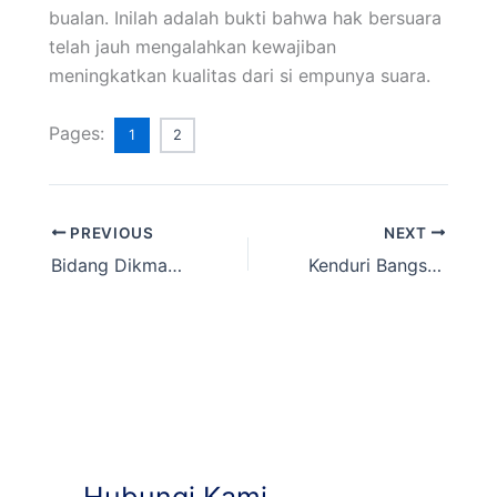
bualan. Inilah adalah bukti bahwa hak bersuara
telah jauh mengalahkan kewajiban
meningkatkan kualitas dari si empunya suara.
Pages:
1
2
PREVIOUS
NEXT
Bidang Dikmas, Dinas Pendidikan Banyuwangi Gelar Nobar Keliling Rumah Baca
Kenduri Bangsa Gerakkan Pemuda Olah Botol Plastik Jadi Produk Bernilai