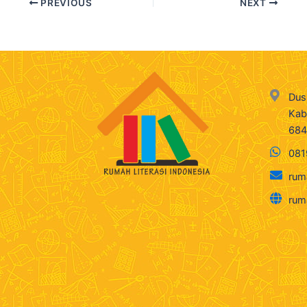
PREVIOUS
NEXT
Dus
Kab
68
081
rum
rum