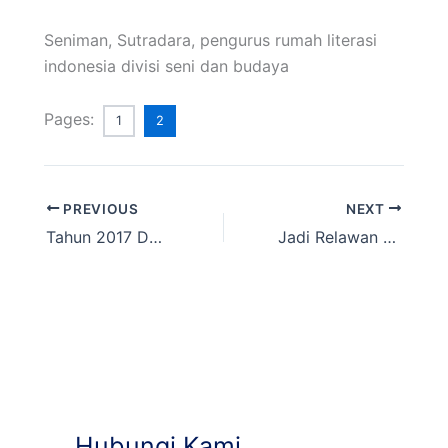
Seniman, Sutradara, pengurus rumah literasi
indonesia divisi seni dan budaya
Pages:
1
2
PREVIOUS
NEXT
Tahun 2017 Dalam Catatan, Waktunya Naik Kelas
Jadi Relawan Tangguh? Siapa takut!
Hubungi Kami