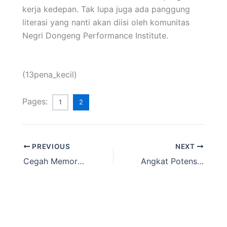
kerja kedepan. Tak lupa juga ada panggung
literasi yang nanti akan diisi oleh komunitas
Negri Dongeng Performance Institute.
(13pena_kecil)
Pages:
1
2
PREVIOUS
NEXT
Cegah Memory Otak Aus, Pegiat Literasi Bagi Tips Untuk Pengelola Rumah Baca.
Angkat Potensi Desa Literasi, Kades Ketapang Dukung Program Talk Show ”OPLOSAN”