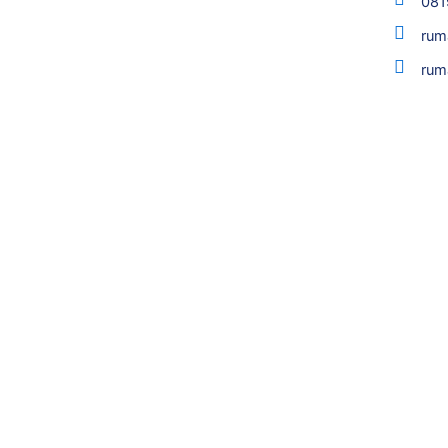
081
rum
rum