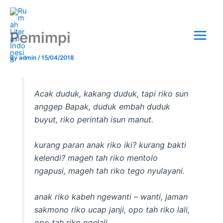
Skip
Main
to
Menu
content
Pemimpi
By
admin
/
15/04/2018
Acak duduk, kakang duduk, tapi riko sun
anggep Bapak, duduk embah duduk
buyut, riko perintah isun manut.
kurang paran anak riko iki? kurang bakti
kelendi? mageh tah riko mentolo
ngapusi, mageh tah riko tego nyulayani.
anak riko kabeh ngewanti – wanti, jaman
sakmono riko ucap janji, opo tah riko lali,
opo tah riko ngelali.