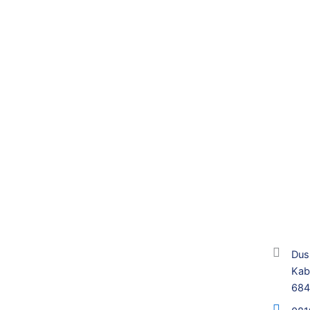
Dus
Kab
68