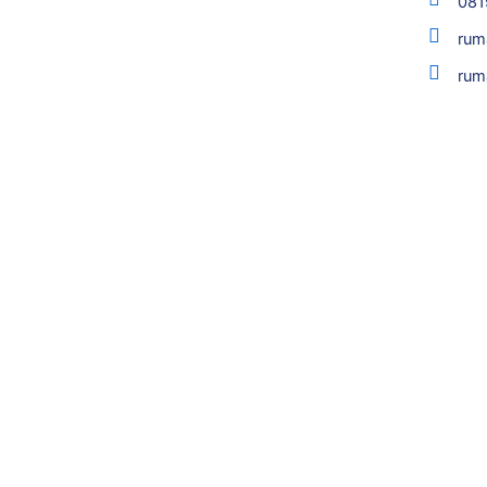
081
rum
rum