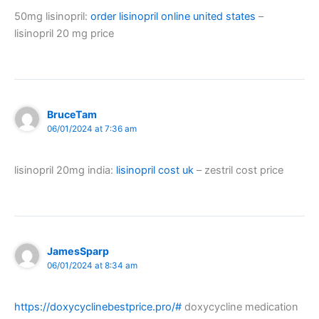
50mg lisinopril:
order lisinopril online united states
–
lisinopril 20 mg price
BruceTam
06/01/2024 at 7:36 am
lisinopril 20mg india:
lisinopril cost uk
– zestril cost price
JamesSparp
06/01/2024 at 8:34 am
https://doxycyclinebestprice.pro/#
doxycycline medication