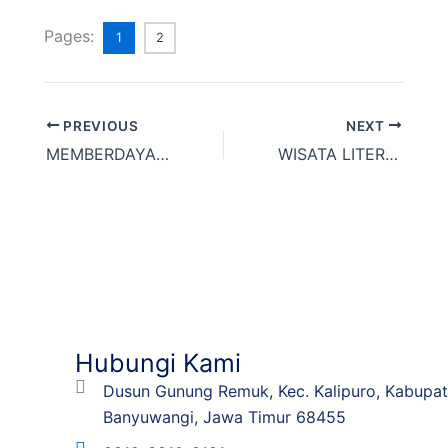
Pages:
1
2
PREVIOUS
NEXT
MEMBERDAYAKAN KINERJA SISTEM, MENINGKATKAN MUTU LULUSAN.
WISATA LITERASI : Konsep Rekreasi Edukatif Berbasis Kearifan Lokal
Hubungi Kami
Dusun Gunung Remuk, Kec. Kalipuro, Kabupa
Banyuwangi, Jawa Timur 68455