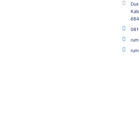
Dus
Kab
68
081
rum
rum