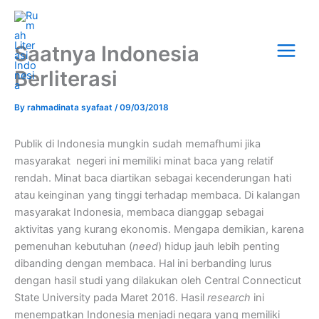
Skip
Main
to
Menu
content
Saatnya Indonesia
Berliterasi
By
rahmadinata syafaat
/
09/03/2018
Publik di Indonesia mungkin sudah memafhumi jika
masyarakat negeri ini memiliki minat baca yang relatif
rendah. Minat baca diartikan sebagai kecenderungan hati
atau keinginan yang tinggi terhadap membaca. Di kalangan
masyarakat Indonesia, membaca dianggap sebagai
aktivitas yang kurang ekonomis. Mengapa demikian, karena
pemenuhan kebutuhan (
need
) hidup jauh lebih penting
dibanding dengan membaca. Hal ini berbanding lurus
dengan hasil studi yang dilakukan oleh Central Connecticut
State University pada Maret 2016. Hasil
research
ini
menempatkan Indonesia menjadi negara yang memiliki