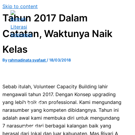
Skip to content
Tahun 2017 Dalam
Catatan, Waktunya Naik
Kelas
Home
By
rahmadinata syafaat
/
18/03/2018
Blog
Sebab itulah, Volunteer Capacity Building lahir
mengawali tahun 2017. Dengan Konsep upgrading
yang lebih baik dan professional. Kami mengundang
Program
narasumber yang kompeten dibidangnya. Tahun ini
adalah awal kami membuka diri untuk mengundang
7 narasumber dari berbagai kalangan baik yang
Tentang
berasal dari lokal dan luar kabupaten. Mas Riyari A