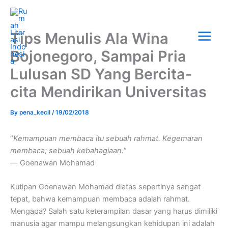
Skip
Main
to
Menu
content
Tips Menulis Ala Wina
Bojonegoro, Sampai Pria
Lulusan SD Yang Bercita-
cita Mendirikan Universitas
By
pena_kecil
/
19/02/2018
“
Kemampuan membaca itu sebuah rahmat. Kegemaran
membaca; sebuah kebahagiaan.
”
― Goenawan Mohamad
Kutipan Goenawan Mohamad diatas sepertinya sangat
tepat, bahwa kemampuan membaca adalah rahmat.
Mengapa? Salah satu keterampilan dasar yang harus dimiliki
manusia agar mampu melangsungkan kehidupan ini adalah