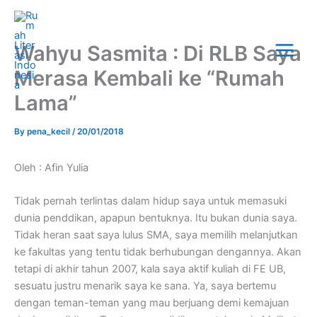
Skip
Main
to
Menu
content
Wahyu Sasmita : Di RLB Saya
Merasa Kembali ke “Rumah
Lama”
By
pena_kecil
/
20/01/2018
Oleh : Afin Yulia
Tidak pernah terlintas dalam hidup saya untuk memasuki
dunia penddikan, apapun bentuknya. Itu bukan dunia saya.
Tidak heran saat saya lulus SMA, saya memilih melanjutkan
ke fakultas yang tentu tidak berhubungan dengannya. Akan
tetapi di akhir tahun 2007, kala saya aktif kuliah di FE UB,
sesuatu justru menarik saya ke sana. Ya, saya bertemu
dengan teman-teman yang mau berjuang demi kemajuan