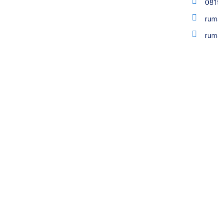
081
rum
rum