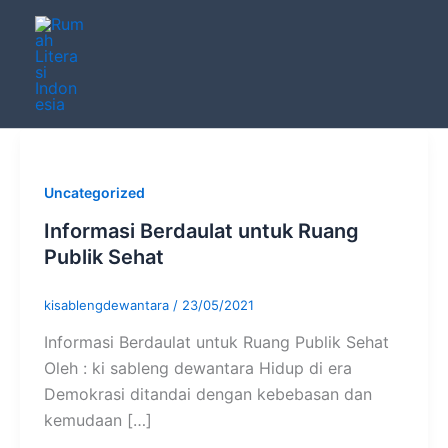
Skip
to
content
Uncategorized
Informasi Berdaulat untuk Ruang
Publik Sehat
kisablengdewantara
/
23/05/2021
Informasi Berdaulat untuk Ruang Publik Sehat
Oleh : ki sableng dewantara Hidup di era
Demokrasi ditandai dengan kebebasan dan
kemudaan […]