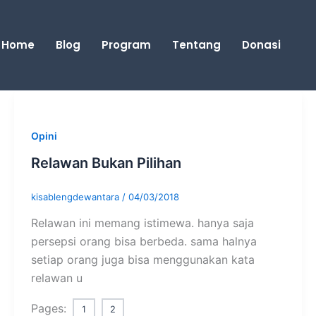
Home
Blog
Program
Tentang
Donasi
Opini
Relawan Bukan Pilihan
kisablengdewantara
/
04/03/2018
Relawan ini memang istimewa. hanya saja
persepsi orang bisa berbeda. sama halnya
setiap orang juga bisa menggunakan kata
relawan u
Pages:
1
2