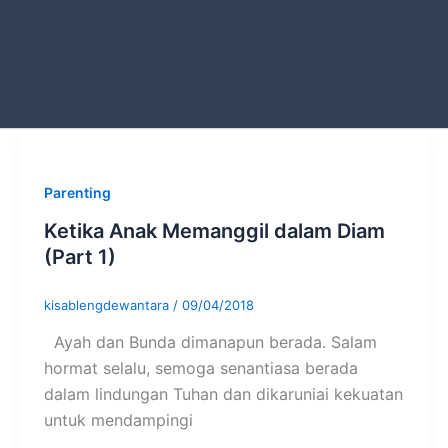
Parenting
Ketika Anak Memanggil dalam Diam
(Part 1)
kisablengdewantara
/
09/04/2018
Ayah dan Bunda dimanapun berada. Salam
hormat selalu, semoga senantiasa berada
dalam lindungan Tuhan dan dikaruniai kekuatan
untuk mendampingi