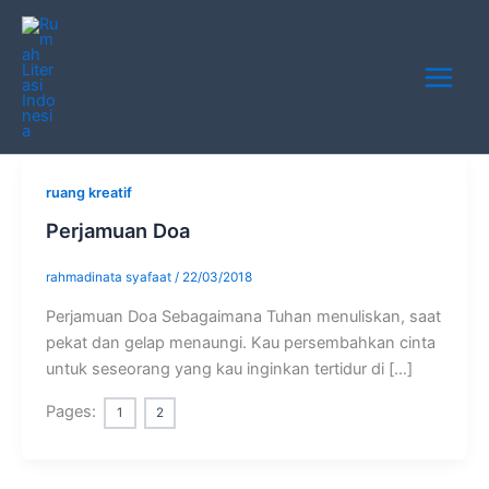
Skip
Main
to
Menu
content
ruang kreatif
Perjamuan Doa
rahmadinata syafaat
/
22/03/2018
Perjamuan Doa Sebagaimana Tuhan menuliskan, saat
pekat dan gelap menaungi. Kau persembahkan cinta
untuk seseorang yang kau inginkan tertidur di […]
Pages:
1
2