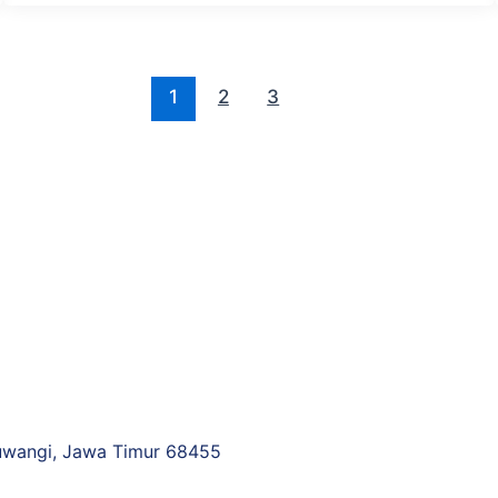
1
2
3
uwangi, Jawa Timur 68455