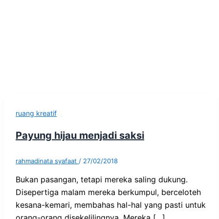
ruang kreatif
Payung hijau menjadi saksi
rahmadinata syafaat
/
27/02/2018
Bukan pasangan, tetapi mereka saling dukung.
Disepertiga malam mereka berkumpul, berceloteh
kesana-kemari, membahas hal-hal yang pasti untuk
orang-orang disekelilingnya. Mereka […]